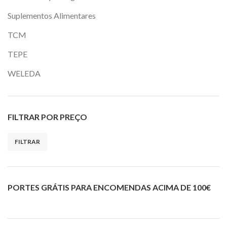
Suplementos Alimentares
TCM
TEPE
WELEDA
FILTRAR POR PREÇO
FILTRAR
Preço
Preço
mínimo
máximo
PORTES GRÁTIS PARA ENCOMENDAS ACIMA DE 100€