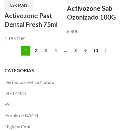
LER MAIS
Activozone Sab
Activozone Past
Ozonizado 100G
Dental Fresh 75ml
8.80
€
1,195.00
€
1
2
3
4
…
8
9
10
CATEGORIAS
Dermocosmética Natural
DIETMED
ESI
Florais de BACH
Higiene Oral